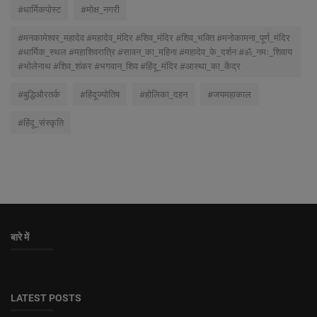
#धार्मिकपोस्ट
#मोक्ष_नगरी
#मनकामेश्वर_महादेव #महादेव_मंदिर #शिव_मंदिर #शिव_भक्ति #मनोकामना_पूर्ण_मंदिर
#धार्मिक_स्थल #महाशिवरात्रि #सावन_का_महिना #महादेव_के_दर्शन #ॐ_नमः_शिवाय
#भोलेनाथ #शिव_शंकर #भगवान_शिव #हिंदू_मंदिर #आस्था_का_केंद्र
#बुद्धिऔरतर्क
#हिंदूज्योतिष
#होलिका_दहन
#जयमहाकाल
#हिंदू_संस्कृति
बारे में
LATEST POSTS