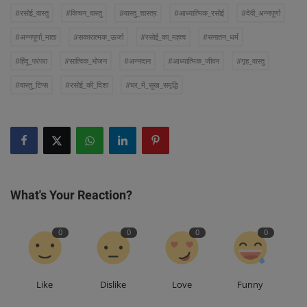
#रसोई_वास्तु
#किचन_वास्तु
#वास्तु_शास्त्र
#आध्यात्मिक_रसोई
#देवी_अन्नपूर्णा
#अन्नपूर्णा_माता
#सकारात्मक_ऊर्जा
#रसोई_का_महत्व
#सनातन_धर्म
#हिंदू_परंपरा
#सात्विक_भोजन
#अन्नदान
#आध्यात्मिक_जीवन
#गृह_वास्तु
#वास्तु_टिप्स
#रसोई_की_दिशा
#घर_में_सुख_समृद्धि
What's Your Reaction?
0
0
0
0
Like
Dislike
Love
Funny