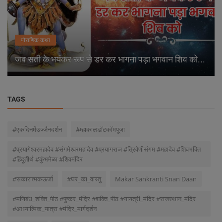
पौराणिक कथा
जब सती के भयंकर रूप से डर कर भागना पड़ा भगवान शिव को...
TAGS
#एकदिनमेंउज्जैनदर्शन
#म्हाकालडॉटकॉमपूजा
#प्रयागेश्वरमहादेव #संगमेश्वरमहादेव #प्रयागराज #त्रिवेणीसंगम #महादेव #शिवभक्ति
#हिंदूतीर्थ #कुंभमेळा #शिवमंदिर
#सकारात्मकऊर्जा
#घर_का_वास्तु
Makar Sankranti Snan Daan
#मणिबंध_शक्ति_पीठ #पुष्कर_मंदिर #शक्ति_पीठ #गायत्री_मंदिर #राजस्थान_मंदिर
#आध्यात्मिक_यात्रा #मंदिर_मार्गदर्शन