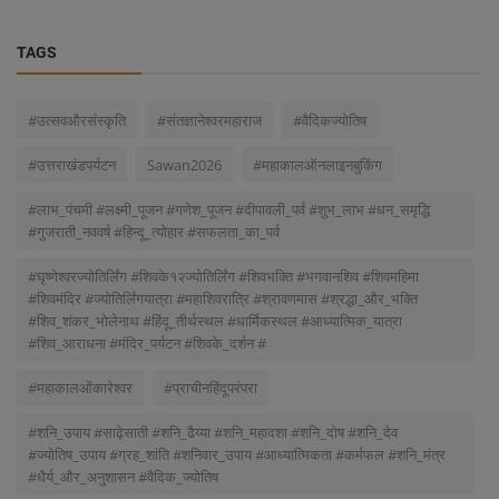
TAGS
#उत्सवऔरसंस्कृति
#संतज्ञानेश्वरमहाराज
#वैदिकज्योतिष
#उत्तराखंडपर्यटन
Sawan2026
#महाकालऑनलाइनबुकिंग
#लाभ_पंचमी #लक्ष्मी_पूजन #गणेश_पूजन #दीपावली_पर्व #शुभ_लाभ #धन_समृद्धि
#गुजराती_नववर्ष #हिन्दू_त्योहार #सफलता_का_पर्व
#घृष्णेश्वरज्योतिर्लिंग #शिवके१२ज्योतिर्लिंग #शिवभक्ति #भगवानशिव #शिवमहिमा
#शिवमंदिर #ज्योतिर्लिंगयात्रा #महाशिवरात्रि #श्रावणमास #श्रद्धा_और_भक्ति
#शिव_शंकर_भोलेनाथ #हिंदू_तीर्थस्थल #धार्मिकस्थल #आध्यात्मिक_यात्रा
#शिव_आराधना #मंदिर_पर्यटन #शिवके_दर्शन #
#महाकालओंकारेश्वर
#प्राचीनहिंदूपरंपरा
#शनि_उपाय #साढ़ेसाती #शनि_ढैय्या #शनि_महादशा #शनि_दोष #शनि_देव
#ज्योतिष_उपाय #ग्रह_शांति #शनिवार_उपाय #आध्यात्मिकता #कर्मफल #शनि_मंत्र
#धैर्य_और_अनुशासन #वैदिक_ज्योतिष