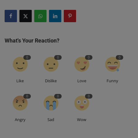
What's Your Reaction?
0
0
0
0
Like
Dislike
Love
Funny
0
0
0
Angry
Sad
Wow