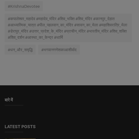
#KrishnaDevotee
#कपालेश्वर_महादेव #महादेव_मंदिर #शिव_भक्ति #शिव_मंदिर #कानपुर_देहात
#आध्यात्मिक_यात्रा #पील_पहलवान_का_मंदिर #सावन_का_मेला #महाशिवरात्रि_मेला
#डेरापुर_मंदिर #उत्तर_प्रदेश_के_मंदिर #प्राचीन_मंदिर #भारतीय_मंदिर #शिव_शक्ति
#शिव_दर्शन #आस्था_का_केन्द्र #धार्मि
#धन_और_समृद्धि
#भगवानगणेशकाआशीर्वाद
बारे में
LATEST POSTS