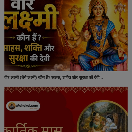
वीर लक्ष्मी (धैर्य लक्ष्मी) कौन हैं? साहस, शक्ति और सुरक्षा की देवी...