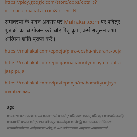
https://play.google.com/store/apps/details?
id=manal.mahakal.com&hl=en_IN
अमावस्या के पावन अवसर पर
Mahakal.com
पर पवित्र
पूजाओं का आयोजन करें और पितृ कृपा, कर्म संतुलन तथा
आत्मिक शांति प्राप्त करें।
https://mahakal.com/epooja/pitra-dosha-nivarana-puja
https://mahakal.com/epooja/mahamrityunjaya-mantra-
jaap-puja
https://mahakal.com/vip/vippooja/mahamrityunjaya-
mantra-jaap
Tags
#अमावस्या #अमावस्याकामहत्व #सनातनधर्म #नवचंद्र #पितृतर्पण #श्राद्ध #पितृपूजा #आध्यात्मिकशुद्धि
#आत्मशांति #ध्यान #मंत्रसाधना #शिवपूजा #कालीपूजा #कर्मशुद्धि #नकारात्मकऊर्जानिवारण
#आध्यात्मिकविकास #वैदिकपरंपरा #हिंदूधर्म #आध्यात्मिकभारत #महाकाल #महाकालउज्जै