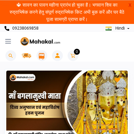
🔱 सावन का पावन महीना प्रारंभ हो चुका है। भगवान शिव का
X
रुद्राभिषेक करने हेतु संपूर्ण रुद्राभिषेक किट अभी बुक करें और घर बैठे
पूजा सामग्री प्राप्त करें।
09238069858
Hindi
0