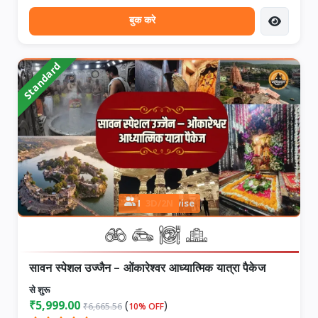
बुक करे
Standard
Person wise
3D/2N
सावन स्पेशल उज्जैन – ओंकारेश्वर आध्यात्मिक यात्रा पैकेज
से शुरू
₹5,999.00
(
)
₹6,665.56
10% OFF