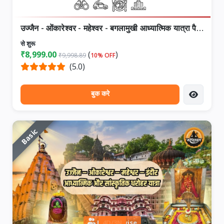
उज्जैन - ओंकारेश्वर - महेश्वर - बगलामुखी आध्यात्मिक यात्रा पैकेज
से शुरू
₹8,999.00
(
)
₹9,998.89
10% OFF
(5.0)
बुक करे
Basic
Person wise
4D/3N