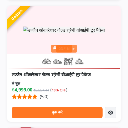
Golden
Cab wise
2D/1N
उज्जैन ओंकारेश्वर गोल्ड श्रेणी वीआईपी टूर पैकेज
से शुरू
₹4,999.00
(
)
₹5,554.44
10% OFF
(5.0)
बुक करे