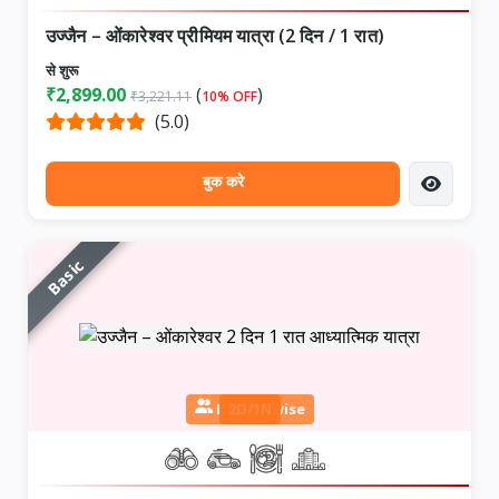
उज्जैन – ओंकारेश्वर प्रीमियम यात्रा (2 दिन / 1 रात)
से शुरू
₹2,899.00
(
)
₹3,221.11
10% OFF
(5.0)
बुक करे
Basic
Person wise
2D/1N