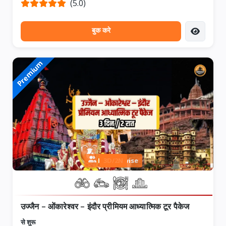
(5.0)
बुक करे
Premium
Person wise
3D/2N
उज्जैन – ओंकारेश्वर – इंदौर प्रीमियम आध्यात्मिक टूर पैकेज
से शुरू