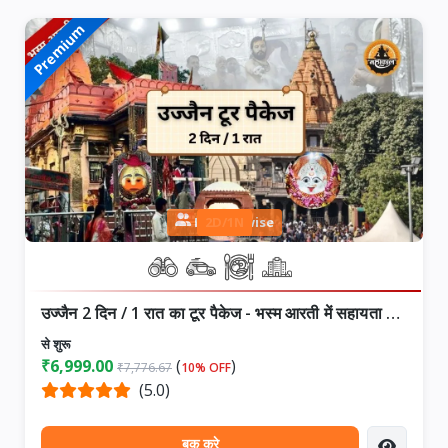
Premium
Person wise
2D/1N
उज्जैन 2 दिन / 1 रात का टूर पैकेज - भस्म आरती में सहायता के साथ
से शुरू
₹6,999.00
(
)
₹7,776.67
10% OFF
(5.0)
बुक करे