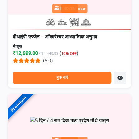
Person wise
4D/3N
वीआईपी उज्जैन – ओंकारेश्वर आध्यात्मिक अनुभव
से शुरू
₹12,999.00
(
)
₹14,443.33
10% OFF
(5.0)
बुक करे
Premium