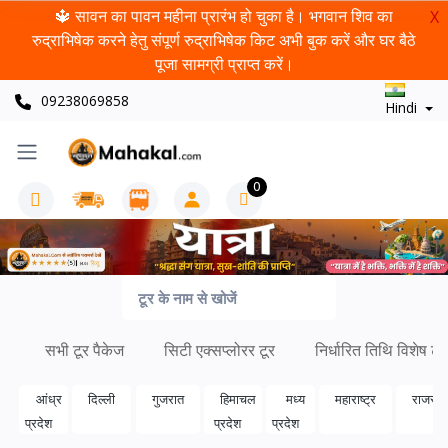
🔱 सावन का पावन महीना प्रारंभ हो चुका है। भगवान शिव का
X
रुद्राभिषेक करने हेतु संपूर्ण रुद्राभिषेक किट अभी बुक करें और घर बैठे
पूजा सामग्री प्राप्त करें।
09238069858
Hindi
0
सभी टूर पैकेज
सिटी एक्सप्लोरर टूर
निर्धारित तिथि विशेष टूर
आंध्र
दिल्ली
गुजरात
हिमाचल
मध्य
महाराष्ट्र
राजस्थ
प्रदेश
प्रदेश
प्रदेश