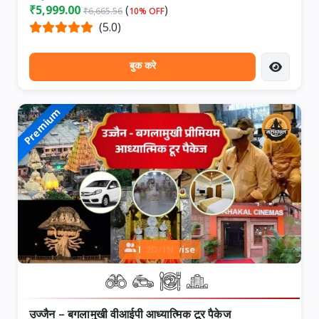
₹5,999.00
(
)
₹6,665.56
10% OFF
(5.0)
बुक करे
Premium
Person wise
2D/1N
उज्जैन – बगलामुखी वीआईपी आध्यात्मिक टूर पैकेज