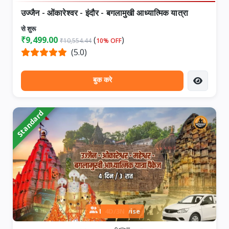
उज्जैन - ओंकारेश्वर - इंदौर - बगलामुखी आध्यात्मिक यात्रा
से शुरू
₹9,499.00
(
)
₹10,554.44
10% OFF
(5.0)
बुक करे
Standard
Person wise
4D/3N