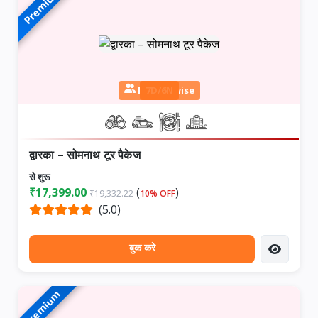
Premium
Person wise
7D/6N
द्वारका – सोमनाथ टूर पैकेज
से शुरू
₹17,399.00
(
)
₹19,332.22
10% OFF
(5.0)
बुक करे
Premium