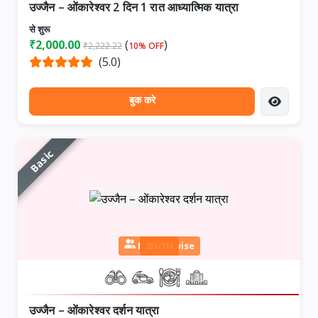
उज्जैन – ओंकारेश्वर 2 दिन 1 रात आध्यात्मिक यात्रा
से शुरू
₹2,000.00
(
)
₹2,222.22
10% OFF
(5.0)
बुक करे
Basic
Person wise
2D/1N
उज्जैन – ओंकारेश्वर दर्शन यात्रा