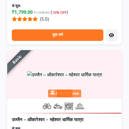
से शुरू
₹1,799.00
(
)
₹1,998.89
10% OFF
(5.0)
बुक करे
Basic
Person wise
2D/1N
उज्जैन – ओंकारेश्वर – महेश्वर धार्मिक यात्रा
से शुरू