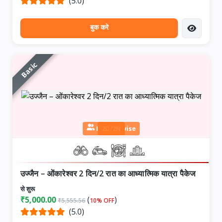
(5.0)
बुक करे
Basic
Person wise
2D/2N
उज्जैन – ओंकारेश्वर 2 दिन/2 रात का आध्यात्मिक यात्रा पैकेज
से शुरू
₹5,000.00
(
)
₹5,555.56
10% OFF
(5.0)