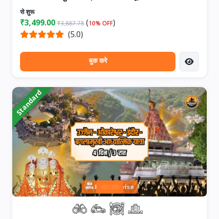
से शुरू
₹3,499.00
(
)
₹3,887.78
10% OFF
(5.0)
बुक करे
Standard
Person wise
4D/3N