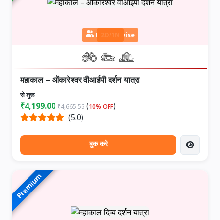
Person wise
2D/1N
महाकाल – ओंकारेश्वर वीआईपी दर्शन यात्रा
से शुरू
₹4,199.00
(
)
₹4,665.56
10% OFF
(5.0)
बुक करे
Premium