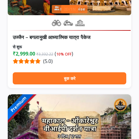
Person wise
2D/1N
उज्जैन – बगलामुखी आध्यात्मिक यात्रा पैकेज
से शुरू
₹2,999.00
(
)
₹3,332.22
10% OFF
(5.0)
बुक करे
Premium