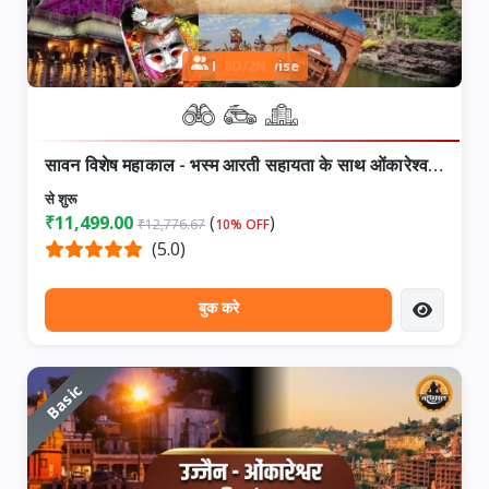
Person wise
3D/2N
सावन विशेष महाकाल - भस्म आरती सहायता के साथ ओंकारेश्वर वीआईपी दर्शन यात्रा
से शुरू
₹11,499.00
(
)
₹12,776.67
10% OFF
(5.0)
बुक करे
Basic