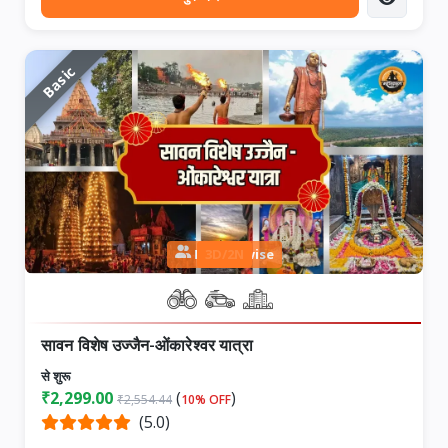
Basic
Person wise
3D/2N
सावन विशेष उज्जैन-ओंकारेश्वर यात्रा
से शुरू
₹2,299.00
(
)
₹2,554.44
10% OFF
(5.0)