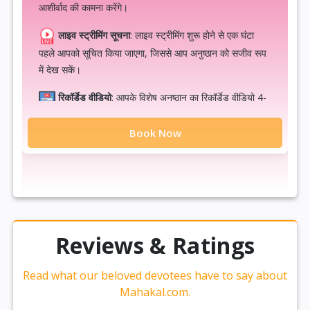
आशीर्वाद की कामना करेंगे।
लाइव स्ट्रीमिंग सूचना
: लाइव स्ट्रीमिंग शुरू होने से एक घंटा
पहले आपको सूचित किया जाएगा, जिससे आप अनुष्ठान को सजीव रूप
में देख सकें।
रिकॉर्डेड वीडियो
: आपके विशेष अनुष्ठान का रिकॉर्डेड वीडियो 4-
5 दिनों के भीतर आपको भेजा जाएगा, ताकि आप इसे बाद में भी देख
Book Now
सकें और स्मरण कर सकें।
पुण्य अवसर
: आप अपने नाम से वस्त्र दान, अन्न दान, गौ सेवा,
या दीप दान करके पुण्य अर्जित कर सकते हैं और इस आध्यात्मिक
प्रक्रिया का हिस्सा बन सकते हैं।
आध्यात्मिक यात्रा प्रमाण पत्र
: आपकी आध्यात्मिक यात्रा को
Reviews & Ratings
और भी स्मरणीय बनाने के लिए, हम आपको एक प्रमाण पत्र प्रदान
करेंगे जो आपके इस विशेष अनुभव को चिह्नित करेगा।
Read what our beloved devotees have to say about
दिव्य प्रसाद
: अनुष्ठान का प्रसाद 7-8 दिनों के भीतर आपके घर
Mahakal.com.
तक पहुंचा दिया जाएगा, ताकि आपको यह बिना किसी परेशानी के प्राप्त