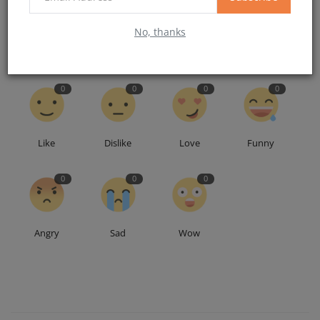
No, thanks
What's Your Reaction?
0
0
0
0
Like
Dislike
Love
Funny
0
0
0
Angry
Sad
Wow