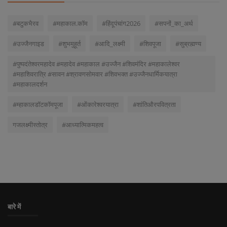
#बटुकभैरव
#महाकाल.कॉम
#हिंदूपंचांग2026
#सपनों_का_अर्थ
#उज्जैनगाइड
#शुभमुहूर्त
#आदि_लक्ष्मी
#शिवपूजा
#सुब्रह्मण्य
#पुष्पदंतेश्वरमहादेव #महादेव #महाकाल #उज्जैन #शिवमंदिर #महाकालेश्वर
#महाशिवरात्रि #सावन #श्रावणसोमवार #शिवभक्त #उज्जैनधार्मिकयात्रा
#महाकालदर्शन
#म्हाकालडॉटकॉमपूजा
#ओंकारेश्वरयात्रा
#शांतिऔरपवित्रता
गजलक्ष्मीस्तोत्र
#आध्यात्मिकमहत्व
बारे में