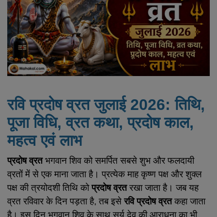
साप्ताहिक व्रत कथा
प्रदोष व्रत कथा
गोचर
वास्तु लेख
रवि प्रदोष व्रत जुलाई 2026: तिथि,
ज्योतिष लेख
पूजा विधि, व्रत कथा, प्रदोष काल,
धार्मिक लेख
महत्व एवं लाभ
Login
प्रदोष व्रत
भगवान शिव को समर्पित सबसे शुभ और फलदायी
Register
व्रतों में से एक माना जाता है। प्रत्येक माह कृष्ण पक्ष और शुक्ल
पक्ष की त्रयोदशी तिथि को
प्रदोष व्रत
रखा जाता है। जब यह
Hindi
व्रत रविवार के दिन पड़ता है, तब इसे
रवि प्रदोष व्रत
कहा जाता
है। इस दिन भगवान शिव के साथ सूर्य देव की आराधना का भी