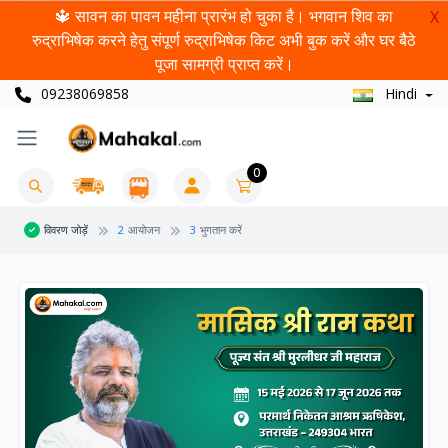
🔱 सावन का पावन महीना प्रारंभ हो चुका है। भगवान शिव का
X
रुद्राभिषेक करने हेतु संपूर्ण रुद्राभिषेक किट अभी बुक करें और घर बैठे
पूजा सामग्री प्राप्त करें।
09238069858
Hindi
0
विवरण जोड़ें
2
आयोजन
3
भुगतान करें