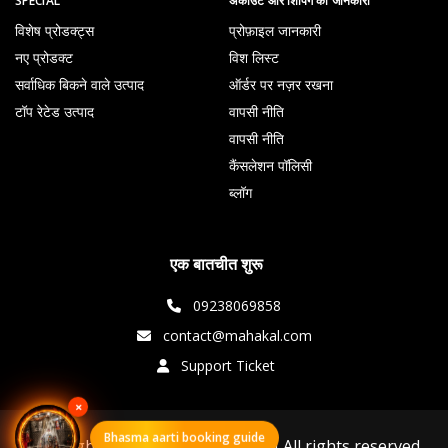
SPECIAL
अकाउंट और शिपिंग की जानकारी
विशेष प्रोडक्ट्स
प्रोफ़ाइल जानकारी
नए प्रोडक्ट
विश लिस्ट
सर्वाधिक बिकने वाले उत्पाद
ऑर्डर पर नज़र रखना
टॉप रेटेड उत्पाद
वापसी नीति
वापसी नीति
कैंसलेशन पॉलिसी
ब्लॉग
एक बातचीत शुरू
09238069858
contact@mahakal.com
Support Ticket
×
Bhasma aarti booking guide
Copyright © 2026 MAHAKAL.COM All rights reserved.