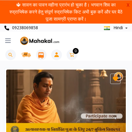
🔱 सावन का पावन महीना प्रारंभ हो चुका है। भगवान शिव का
X
रुद्राभिषेक करने हेतु संपूर्ण रुद्राभिषेक किट अभी बुक करें और घर बैठे
पूजा सामग्री प्राप्त करें।
09238069858
Hindi
0