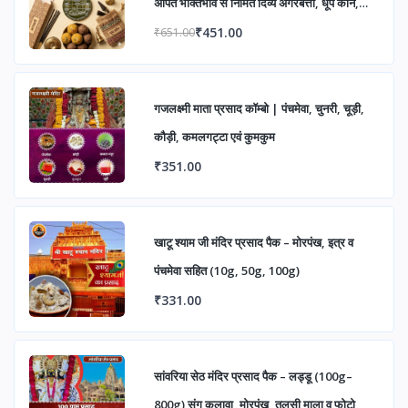
अर्पित भक्तिभाव से निर्मित दिव्य अगरबत्ती, धूप कोन,
प्रसाद, महाकाल कॉइन एवं महाकाल फोटो
₹451.00
₹651.00
गजलक्ष्मी माता प्रसाद कॉम्बो | पंचमेवा, चुनरी, चूड़ी,
कौड़ी, कमलगट्टा एवं कुमकुम
₹351.00
खाटू श्याम जी मंदिर प्रसाद पैक – मोरपंख, इत्र व
पंचमेवा सहित (10g, 50g, 100g)
₹331.00
सांवरिया सेठ मंदिर प्रसाद पैक – लड्डू (100g–
800g) संग कलावा, मोरपंख, तुलसी माला व फोटो