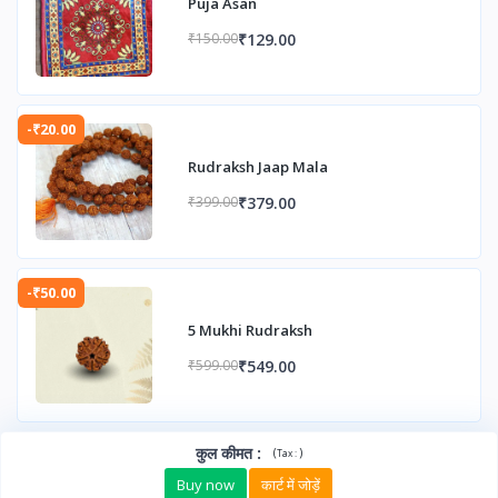
Puja Asan
₹129.00
₹150.00
-₹20.00
Rudraksh Jaap Mala
₹379.00
₹399.00
-₹50.00
5 Mukhi Rudraksh
₹549.00
₹599.00
कुल कीमत
:
(
)
Tax :
Buy now
कार्ट में जोड़ें