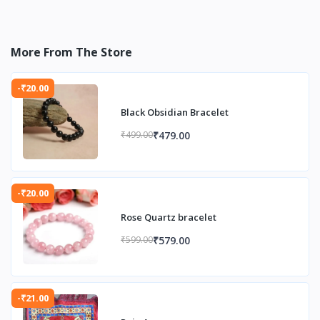
More From The Store
-₹20.00
Black Obsidian Bracelet
₹479.00
₹499.00
-₹20.00
Rose Quartz bracelet
₹579.00
₹599.00
-₹21.00