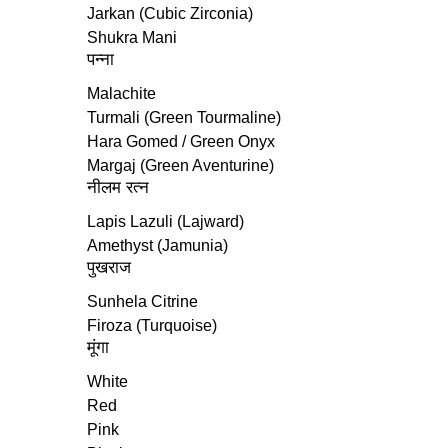
Jarkan (Cubic Zirconia)
Shukra Mani
पन्ना
Malachite
Turmali (Green Tourmaline)
Hara Gomed / Green Onyx
Margaj (Green Aventurine)
नीलम रत्‍न
Lapis Lazuli (Lajward)
Amethyst (Jamunia)
पुखराज
Sunhela Citrine
Firoza (Turquoise)
मूंगा
White
Red
Pink