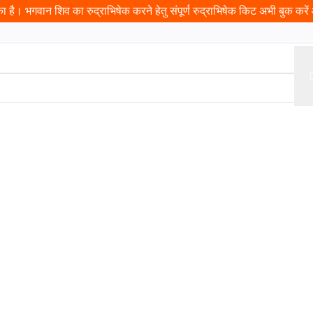
 है। भगवान शिव का रुद्राभिषेक करने हेतु संपूर्ण रुद्राभिषेक किट अभी बुक करें औ
ढ़ावा
प्रसादम
यात्रा
इवेंट
दान
पंडित जी बुक करें
कुंडली
दर्श