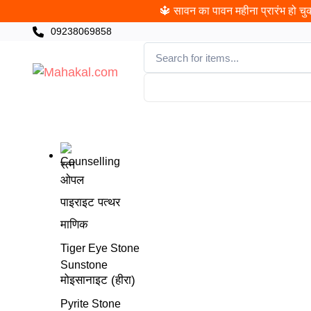
🔱 सावन का पावन महीना प्रारंभ हो चुका
09238069858
CATEGORIES
खरीदी
पंचांग
ज्योतिषी
पूजा
च
रत्न
ओपल
पाइराइट पत्थर
माणिक
Tiger Eye Stone
Sunstone
मोइसानाइट (हीरा)
Pyrite Stone