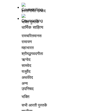
हस्तनिर्मित उत्पाद
भक्ति पुस्तकें
धार्मिक साहित्य
रामचरितमानस
रामायण
महाभारत
श्रीमद्भगवदगीता
ऋग्वेद
सामवेद
यजुर्वेद
अथर्ववेद
अन्य
उपनिषद
भक्ति
सभी आरती पुस्तकें