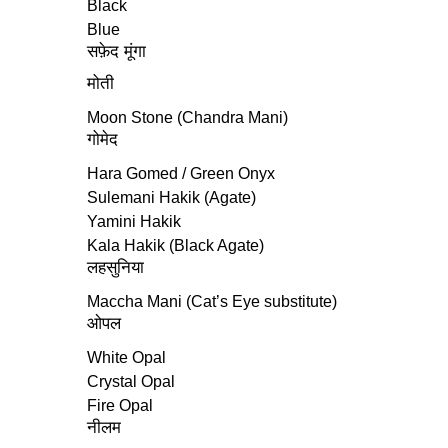
Black
Blue
सफ़ेद मूंगा
मोती
Moon Stone (Chandra Mani)
गोमेद
Hara Gomed / Green Onyx
Sulemani Hakik (Agate)
Yamini Hakik
Kala Hakik (Black Agate)
लहसुनिया
Maccha Mani (Cat’s Eye substitute)
ओपल
White Opal
Crystal Opal
Fire Opal
नीलम