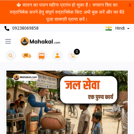
🔱 सावन का पावन महीना प्रारंभ हो चुका है। भगवान शिव का
X
रुद्राभिषेक करने हेतु संपूर्ण रुद्राभिषेक किट अभी बुक करें और घर बैठे
पूजा सामग्री प्राप्त करें।
09238069858
Hindi
0