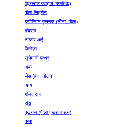
क्रिस्टल क्वार्ट्ज (स्फटिक)
पीला सिट्रीन
इम्पीरियल पुखराज (नीला, पीला)
चंद्रमा
टाइगर आई
फ़िरोज़ा
सुलेमानी पत्थर
अंबर
जेड (हरा, नीला)
अन्य
गोमेद रत्न
हीरा
पुखराज (पीला पुखराज रत्न)
पन्ना