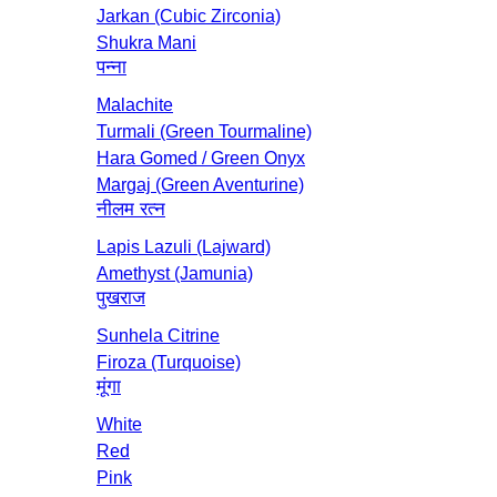
Jarkan (Cubic Zirconia)
Shukra Mani
पन्ना
Malachite
Turmali (Green Tourmaline)
Hara Gomed / Green Onyx
Margaj (Green Aventurine)
नीलम रत्‍न
Lapis Lazuli (Lajward)
Amethyst (Jamunia)
पुखराज
Sunhela Citrine
Firoza (Turquoise)
मूंगा
White
Red
Pink