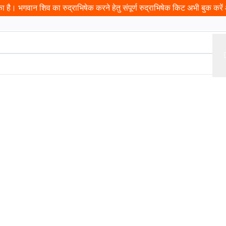
 है। भगवान शिव का रुद्राभिषेक करने हेतु संपूर्ण रुद्राभिषेक किट अभी बुक करें औ
ढ़ावा
प्रसादम
यात्रा
इवेंट
दान
पंडित जी बुक करें
कुंडली
दर्श