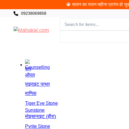
🔱 सावन का पावन महीना प्रारंभ हो चुका
09238069858
CATEGORIES
खरीदी
पंचांग
ज्योतिषी
पूजा
च
रत्न
ओपल
पाइराइट पत्थर
माणिक
Tiger Eye Stone
Sunstone
मोइसानाइट (हीरा)
Pyrite Stone