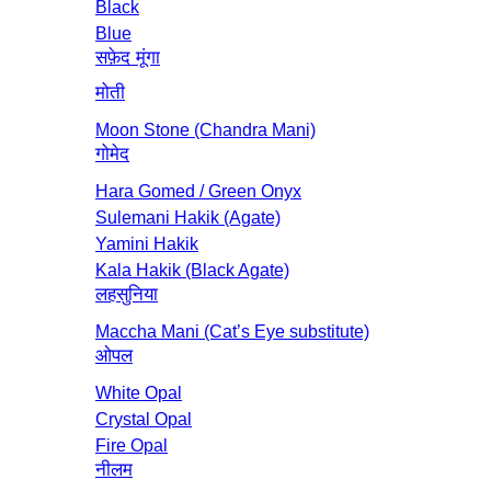
Black
Blue
सफ़ेद मूंगा
मोती
Moon Stone (Chandra Mani)
गोमेद
Hara Gomed / Green Onyx
Sulemani Hakik (Agate)
Yamini Hakik
Kala Hakik (Black Agate)
लहसुनिया
Maccha Mani (Cat’s Eye substitute)
ओपल
White Opal
Crystal Opal
Fire Opal
नीलम