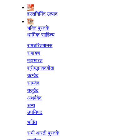
हस्तनिर्मित उत्पाद
भक्ति पुस्तकें
धार्मिक साहित्य
रामचरितमानस
रामायण
महाभारत
श्रीमद्भगवदगीता
ऋग्वेद
सामवेद
यजुर्वेद
अथर्ववेद
अन्य
उपनिषद
भक्ति
सभी आरती पुस्तकें