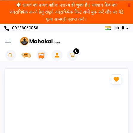
🔱 सावन का पावन महीना प्रारंभ हो चुका है। भगवान शिव का
X
रुद्राभिषेक करने हेतु संपूर्ण रुद्राभिषेक किट अभी बुक करें और घर बैठे
पूजा सामग्री प्राप्त करें।
09238069858
Hindi
0