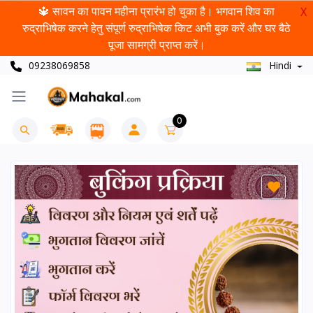
🔱 सावन का पावन महीना प्रारंभ हो चुका है। भगवान शिव का
X
रुद्राभिषेक करने हेतु संपूर्ण रुद्राभिषेक किट अभी बुक करें और घर बैठे
पूजा सामग्री प्राप्त करें।
09238069858
Hindi
0