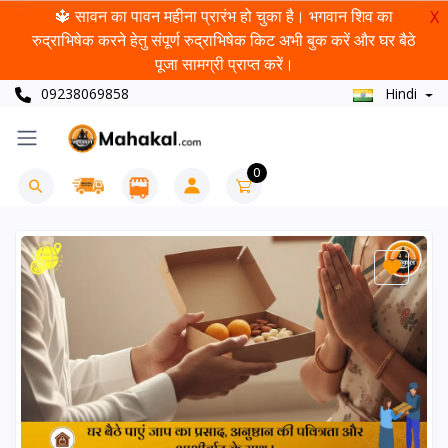
🔱 सावन का पावन महीना प्रारंभ हो चुका है। भगवान शिव का
X
रुद्राभिषेक करने हेतु संपूर्ण रुद्राभिषेक किट अभी बुक करें और घर बैठे
पूजा सामग्री प्राप्त करें।
09238069858
Hindi
0