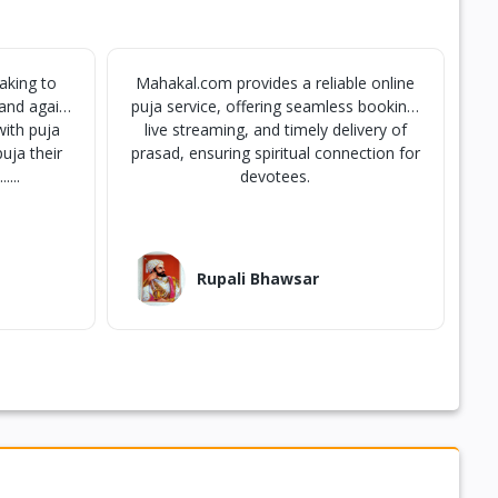
aking to
Mahakal.com provides a reliable online
 and again
puja service, offering seamless booking,
p
 with puja
live streaming, and timely delivery of
uja their
prasad, ensuring spiritual connection for
t
....
devotees.
Rupali Bhawsar