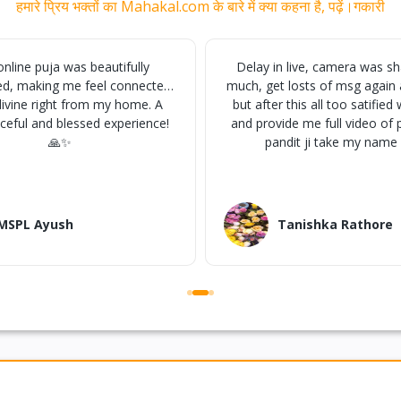
हमारे प्रिय भक्तों का Mahakal.com के बारे में क्या कहना है, पढ़ें।गकारी
nline puja was beautifully
Delay in live, camera was sh
d, making me feel connected
much, get losts of msg again
divine right from my home. A
but after this all too satified
aceful and blessed experience!
and provide me full video of p
🙏✨
pandit ji take my name ..
MSPL Ayush
Tanishka Rathore