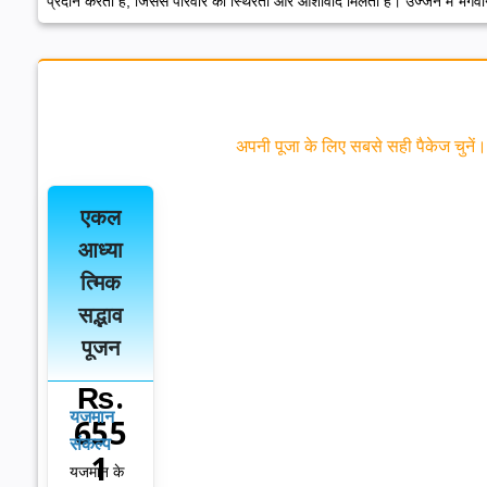
प्रदान करती है, जिससे परिवार को स्थिरता और आशीर्वाद मिलता है। उज्जैन में भगव
अपनी पूजा के लिए सबसे सही पैकेज चुनें।
एकल
आध्या
त्मिक
सद्भाव
पूजन
₨.
यजमान
655
संकल्प
1
यजमान के