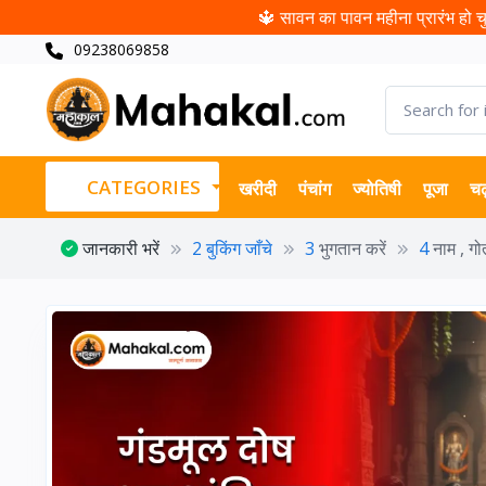
🔱 सावन का पावन महीना प्रारंभ हो चुक
09238069858
CATEGORIES
खरीदी
पंचांग
ज्योतिषी
पूजा
चढ
जानकारी भरें
2
बुकिंग जाँचे
3
भुगतान करें
4
नाम , गो