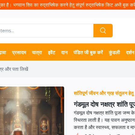
ा है। भगवान शिव का रुद्राभिषेक करने हेतु संपूर्ण रुद्राभिषेक किट अभी बुक करें 
़ावा
प्रसादम
यात्रा
इवेंट
दान
पंडित जी बुक करें
कुंडली
दर्शन
त्र और पता लिखें
शांतिपूर्ण जीवन और ग्रह संतुलन हे
गंडमूल दोष नक्षत्र शांति पू
गंडमूल दोष नक्षत्र शांति पूजा जन्म के
स्थिरता लाती है। यह पावन अनुष्ठान 
करता है और स्वास्थ्य, सफलता व मा