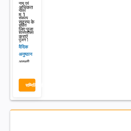
नाम एवं
अधिकत
गोत्र
म 1
संकल्प
सदस्य के
सहित
लिए पूजा
शास्त्रोक्त
कराएं
पूजन।
वैदिक
अनुष्ठान
अनुभवी
वैदिक
आचार्यों
द्वारा
सम्मिलित हो (6551/-)
मंत्रोच्चार
एवं विधि-
विधान
सहित
पूजा।
लाइव