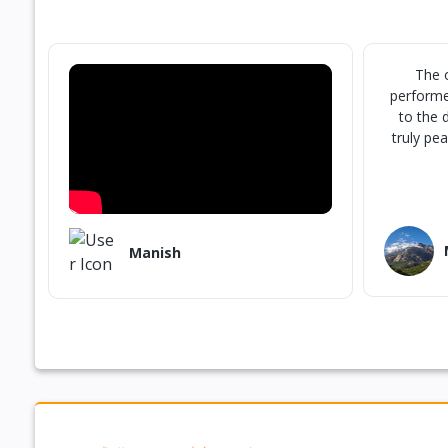
दर्शन
पूजन का
लाइव दर्शन
The o
एवं रिकॉर्डेड
performe
वीडियो
to the 
truly pe
उपलब्ध।
पुण्य
सहभागिता
दीप दान, गौ
सेवा एवं
Manish
अन्य पुण्य
कार्यों में
सहभागिता।
दिव्य
स्मृति एवं
प्रसाद
पूजा प्रमाण
पत्र एवं