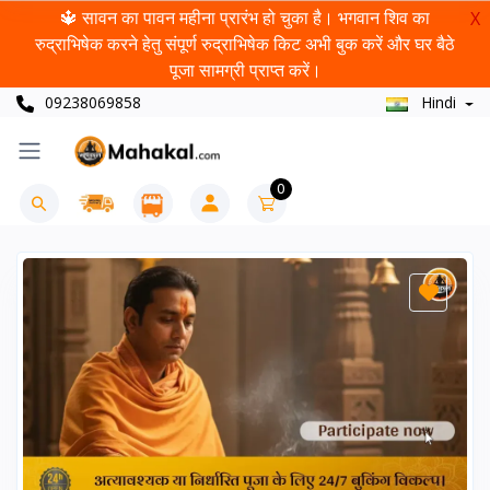
🔱 सावन का पावन महीना प्रारंभ हो चुका है। भगवान शिव का
X
रुद्राभिषेक करने हेतु संपूर्ण रुद्राभिषेक किट अभी बुक करें और घर बैठे
पूजा सामग्री प्राप्त करें।
09238069858
Hindi
0