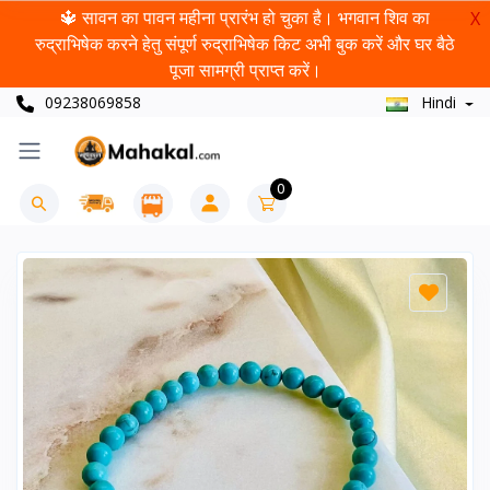
🔱 सावन का पावन महीना प्रारंभ हो चुका है। भगवान शिव का
X
रुद्राभिषेक करने हेतु संपूर्ण रुद्राभिषेक किट अभी बुक करें और घर बैठे
पूजा सामग्री प्राप्त करें।
09238069858
Hindi
0