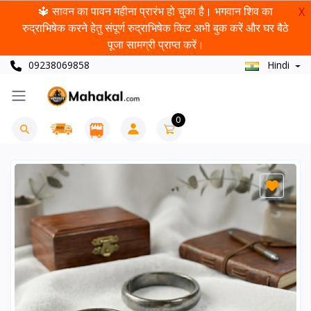
🔱 सावन का पावन महीना प्रारंभ हो चुका है। भगवान शिव का
X
रुद्राभिषेक करने हेतु संपूर्ण रुद्राभिषेक किट अभी बुक करें और घर बैठे
पूजा सामग्री प्राप्त करें।
09238069858
Hindi
0