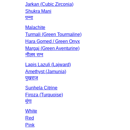
Jarkan (Cubic Zirconia)
Shukra Mani
पन्ना
Malachite
Turmali (Green Tourmaline)
Hara Gomed / Green Onyx
Margaj (Green Aventurine)
नीलम रत्‍न
Lapis Lazuli (Lajward)
Amethyst (Jamunia)
पुखराज
Sunhela Citrine
Firoza (Turquoise)
मूंगा
White
Red
Pink