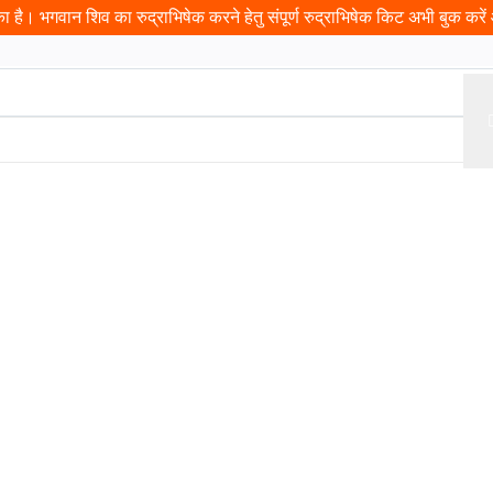
 है। भगवान शिव का रुद्राभिषेक करने हेतु संपूर्ण रुद्राभिषेक किट अभी बुक करें औ
ढ़ावा
प्रसादम
यात्रा
इवेंट
दान
पंडित जी बुक करें
कुंडली
दर्श