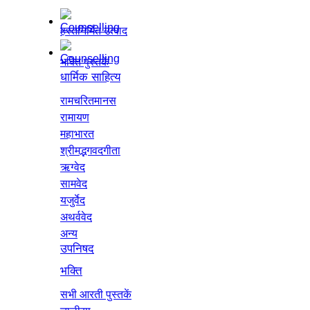
हस्तनिर्मित उत्पाद
भक्ति पुस्तकें
धार्मिक साहित्य
रामचरितमानस
रामायण
महाभारत
श्रीमद्भगवदगीता
ऋग्वेद
सामवेद
यजुर्वेद
अथर्ववेद
अन्य
उपनिषद
भक्ति
सभी आरती पुस्तकें