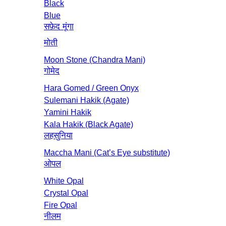
Black
Blue
सफ़ेद मूंगा
मोती
Moon Stone (Chandra Mani)
गोमेद
Hara Gomed / Green Onyx
Sulemani Hakik (Agate)
Yamini Hakik
Kala Hakik (Black Agate)
लहसुनिया
Maccha Mani (Cat’s Eye substitute)
ओपल
White Opal
Crystal Opal
Fire Opal
नीलम