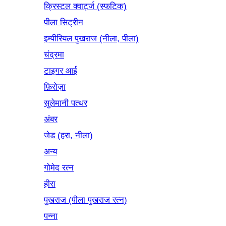
क्रिस्टल क्वार्ट्ज (स्फटिक)
पीला सिट्रीन
इम्पीरियल पुखराज (नीला, पीला)
चंद्रमा
टाइगर आई
फ़िरोज़ा
सुलेमानी पत्थर
अंबर
जेड (हरा, नीला)
अन्य
गोमेद रत्न
हीरा
पुखराज (पीला पुखराज रत्न)
पन्ना