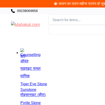
🔱 सावन का पावन महीना प्रारंभ हो चुका
09238069858
CATEGORIES
खरीदी
पंचांग
ज्योतिषी
पूजा
च
रत्न
ओपल
पाइराइट पत्थर
माणिक
Tiger Eye Stone
Sunstone
मोइसानाइट (हीरा)
Pyrite Stone