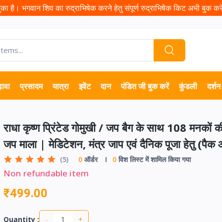
ा है। भगवान शिव का रुद्राभिषेक करने हेतु संपूर्ण रुद्राभिषेक किट अभी बुक करें 
़ावा
प्रसादम
यात्रा
इवेंट
दान
पंडित जी बुक करें
कुंडली
दर्शन
राधा कृष्ण प्रिंटेड गोमुखी / जप बैग के साथ 108 मनकों 
जप माला | मेडिटेशन, मंत्र जाप एवं दैनिक पूजा हेतु (पै
(5)
0
ऑर्डर
0
विश लिस्ट में शामिल किया गया
Non refundable item
₹499.00
-
+
Quantity :