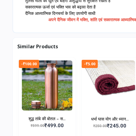
तुलसी माला को धूल एवं बाहरी अशुद्धियों से सुरक्षित रखता है
सकारात्मक ऊर्जा एवं भक्ति भाव को बढ़ावा देता है
दैनिक आध्यात्मिक दिनचर्या के लिए उपयोगी साथी
अपने दैनिक जीवन में भक्ति, शांति एवं सकारात्मक आध्यात्मि
Similar Products
-₹100.00
-₹5.00
शुद्ध तांबे की बोतल – स...
धर्भा घास योग और ध्यान...
₹499.00
₹245.00
₹599.00
₹250.00