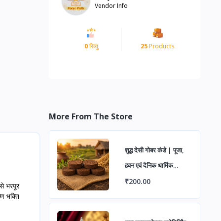
Vendor Info
0
रिव्यु
25
Products
More From The Store
शुद्ध देसी गोबर कंडे | पूजा,
हवन एवं दैनिक धार्मिक
अनुष्ठानों हेतु प्राकृतिक उपले/
₹200.00
से भरपूर
्ण भक्ति
कंडे | पर्यावरण अनुकूल एवं
पारंपरिक उपयोग के लिए उत्तम