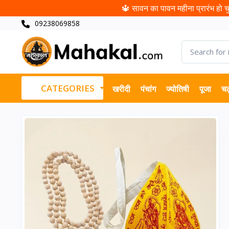
🔱 सावन का पावन महीना प्रारंभ हो चुक
09238069858
CATEGORIES
खरीदी
पंचांग
ज्योतिषी
पूजा
चढ