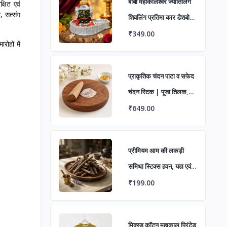
बाबा महाकालेश्वर ज्योतिर्लिंग
्षित एवं
, सत्संग
शिवलिंग प्रतिमा कार डैशबोर्ड
एवं घर मंदिर हेतु | पूजा के
₹349.00
रोहों में
लिए सजावटी महाकाल मूर्ति
(पैक ऑफ 1)
प्राकृतिक चंदन पाटा व सफेद
चंदन स्टिक | पूजा तिलक,
घुट्टी एवं जड़ी-बूटी पीसने हेतु
₹649.00
चंदन घिसने का पत्थर
प्रीमियम आम की लकड़ी
समिधा स्टिक्स हवन, यज्ञ एवं
पूजा के लिए | प्राकृतिक सूखी
₹199.00
पवित्र लकड़ी सकारात्मक
ऊर्जा हेतु
मिक्स्ड कॉटन महाकाल प्रिंटेड