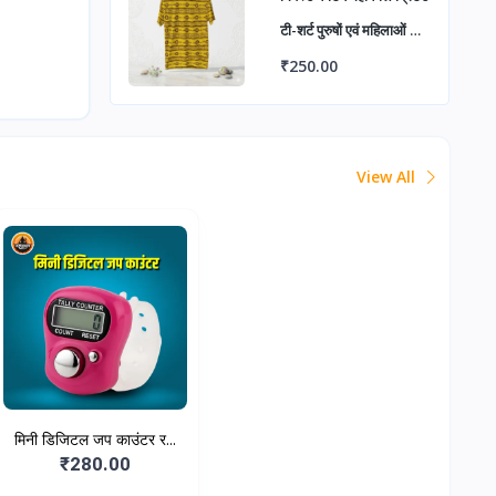
टी-शर्ट पुरुषों एवं महिलाओं के
लिए | शिव भक्तों के लिए
₹250.00
आरामदायक टी-शर्ट | मंदिर
दर्शन, त्योहार एवं आध्यात्मिक
आयोजनों हेतु उपयुक्त
View All
मिनी डिजिटल जप काउंटर र...
₹280.00