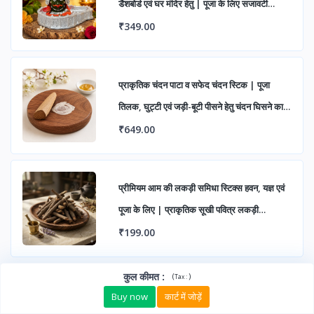
डैशबोर्ड एवं घर मंदिर हेतु | पूजा के लिए सजावटी
महाकाल मूर्ति (पैक ऑफ 1)
₹349.00
प्राकृतिक चंदन पाटा व सफेद चंदन स्टिक | पूजा
तिलक, घुट्टी एवं जड़ी-बूटी पीसने हेतु चंदन घिसने का
पत्थर
₹649.00
प्रीमियम आम की लकड़ी समिधा स्टिक्स हवन, यज्ञ एवं
पूजा के लिए | प्राकृतिक सूखी पवित्र लकड़ी
सकारात्मक ऊर्जा हेतु
₹199.00
कुल कीमत
:
(
)
Tax :
Buy now
कार्ट में जोड़ें