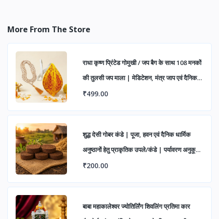
More From The Store
राधा कृष्ण प्रिंटेड गोमुखी / जप बैग के साथ 108 मनकों
की तुलसी जप माला | मेडिटेशन, मंत्र जाप एवं दैनिक
पूजा हेतु (पैक ऑफ 1)
₹499.00
शुद्ध देसी गोबर कंडे | पूजा, हवन एवं दैनिक धार्मिक
अनुष्ठानों हेतु प्राकृतिक उपले/कंडे | पर्यावरण अनुकूल
एवं पारंपरिक उपयोग के लिए उत्तम
₹200.00
बाबा महाकालेश्वर ज्योतिर्लिंग शिवलिंग प्रतिमा कार