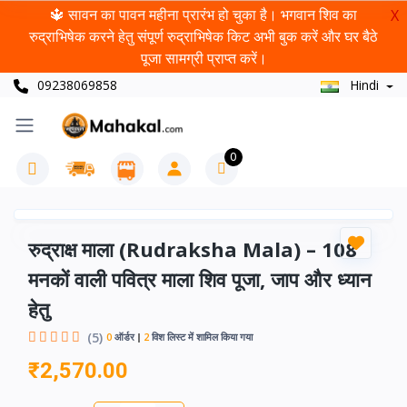
🔱 सावन का पावन महीना प्रारंभ हो चुका है। भगवान शिव का
X
रुद्राभिषेक करने हेतु संपूर्ण रुद्राभिषेक किट अभी बुक करें और घर बैठे
पूजा सामग्री प्राप्त करें।
09238069858
Hindi
0
रुद्राक्ष माला (Rudraksha Mala) – 108
मनकों वाली पवित्र माला शिव पूजा, जाप और ध्यान
हेतु
(5)
0
ऑर्डर
2
विश लिस्ट में शामिल किया गया
₹2,570.00