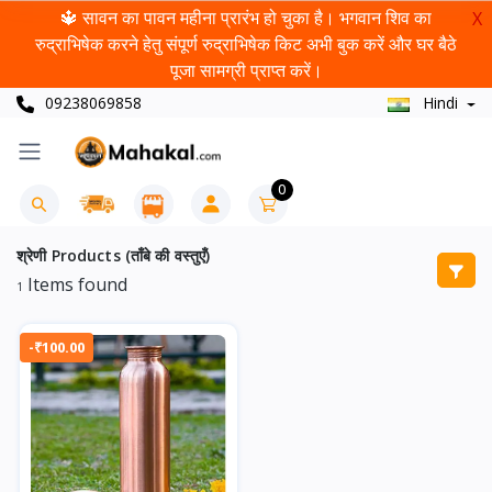
🔱 सावन का पावन महीना प्रारंभ हो चुका है। भगवान शिव का
X
रुद्राभिषेक करने हेतु संपूर्ण रुद्राभिषेक किट अभी बुक करें और घर बैठे
पूजा सामग्री प्राप्त करें।
09238069858
Hindi
0
श्रेणी Products (ताँबे की वस्तुएँ)
Items found
1
-₹100.00