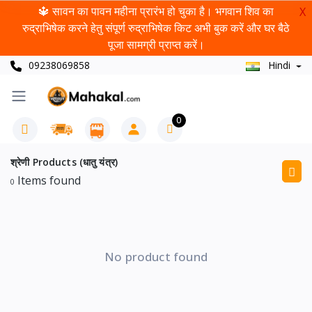
🔱 सावन का पावन महीना प्रारंभ हो चुका है। भगवान शिव का
X
रुद्राभिषेक करने हेतु संपूर्ण रुद्राभिषेक किट अभी बुक करें और घर बैठे
पूजा सामग्री प्राप्त करें।
09238069858
Hindi
0
श्रेणी Products (धातु यंत्र)
Items found
0
No product found