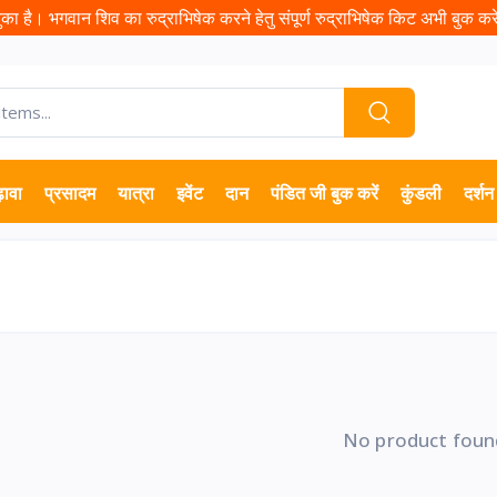
ा है। भगवान शिव का रुद्राभिषेक करने हेतु संपूर्ण रुद्राभिषेक किट अभी बुक करें 
़ावा
प्रसादम
यात्रा
इवेंट
दान
पंडित जी बुक करें
कुंडली
दर्शन
No product foun