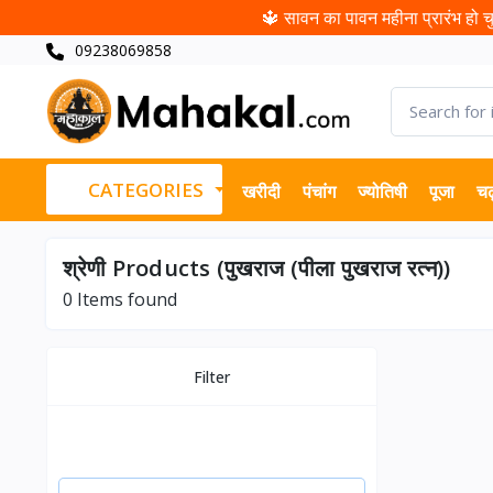
🔱 सावन का पावन महीना प्रारंभ हो चुक
09238069858
CATEGORIES
खरीदी
पंचांग
ज्योतिषी
पूजा
चढ
श्रेणी Products (पुखराज (पीला पुखराज रत्न))
0
Items found
Filter