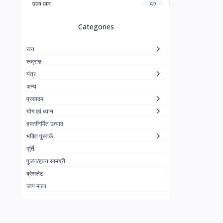
पूजा पाठ
62
पूजा के फूल अगरबत्ती
7
Categories
ANANTARA
32
रत्न
अन्य
0
रूद्राक्ष
Prashadam
14
यंत्र
अन्य
प्रसादम
योग एवं ध्यान
हस्तनिर्मित उत्पाद
भक्ति पुस्तकें
मूर्ति
पूजन/हवन सामग्री
ब्रेसलेट
जाप माला