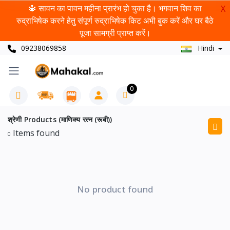
🔱 सावन का पावन महीना प्रारंभ हो चुका है। भगवान शिव का
X
रुद्राभिषेक करने हेतु संपूर्ण रुद्राभिषेक किट अभी बुक करें और घर बैठे
पूजा सामग्री प्राप्त करें।
09238069858
Hindi
0
श्रेणी Products (माणिक्य रत्न (रूबी))
Items found
0
No product found