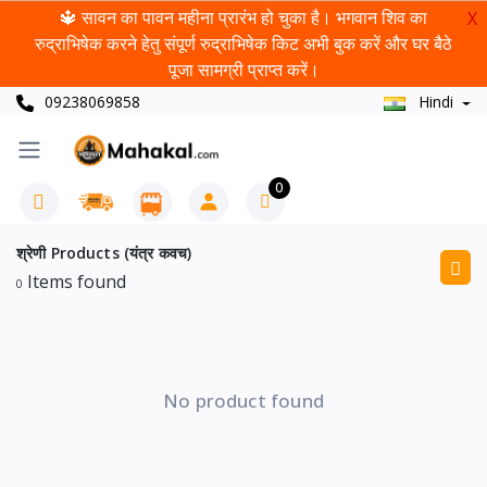
🔱 सावन का पावन महीना प्रारंभ हो चुका है। भगवान शिव का
X
रुद्राभिषेक करने हेतु संपूर्ण रुद्राभिषेक किट अभी बुक करें और घर बैठे
पूजा सामग्री प्राप्त करें।
09238069858
Hindi
0
श्रेणी Products (यंत्र कवच)
Items found
0
No product found