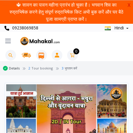
🔱 सावन का पावन महीना प्रारंभ हो चुका है। भगवान शिव का
X
रुद्राभिषेक करने हेतु संपूर्ण रुद्राभिषेक किट अभी बुक करें और घर बैठे
पूजा सामग्री प्राप्त करें।
09238069858
Hindi
0
Details
2
Tour booking
3
भुगतान करें