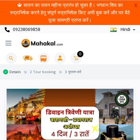
🔱 सावन का पावन महीना प्रारंभ हो चुका है। भगवान शिव का
X
रुद्राभिषेक करने हेतु संपूर्ण रुद्राभिषेक किट अभी बुक करें और घर बैठे
पूजा सामग्री प्राप्त करें।
09238069858
Hindi
0
Details
2
Tour booking
3
भुगतान करें