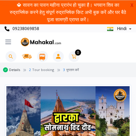
🔱 सावन का पावन महीना प्रारंभ हो चुका है। भगवान शिव का
X
रुद्राभिषेक करने हेतु संपूर्ण रुद्राभिषेक किट अभी बुक करें और घर बैठे
पूजा सामग्री प्राप्त करें।
09238069858
Hindi
0
Details
2
Tour booking
3
भुगतान करें