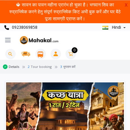
🔱 सावन का पावन महीना प्रारंभ हो चुका है। भगवान शिव का
X
रुद्राभिषेक करने हेतु संपूर्ण रुद्राभिषेक किट अभी बुक करें और घर बैठे
पूजा सामग्री प्राप्त करें।
09238069858
Hindi
0
Details
2
Tour booking
3
भुगतान करें