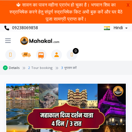
🔱 सावन का पावन महीना प्रारंभ हो चुका है। भगवान शिव का
X
रुद्राभिषेक करने हेतु संपूर्ण रुद्राभिषेक किट अभी बुक करें और घर बैठे
पूजा सामग्री प्राप्त करें।
09238069858
Hindi
0
Details
2
Tour booking
3
भुगतान करें