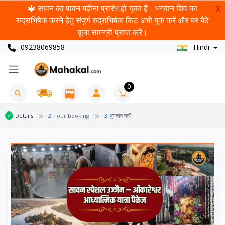
🔱 सावन का पावन महीना प्रारंभ हो चुका है। भगवान शिव का
X
रुद्राभिषेक करने हेतु संपूर्ण रुद्राभिषेक किट अभी बुक करें और घर बैठे
पूजा सामग्री प्राप्त करें।
09238069858
Hindi
0
Details
2
Tour booking
3
भुगतान करें