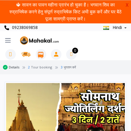
🔱 सावन का पावन महीना प्रारंभ हो चुका है। भगवान शिव का
X
रुद्राभिषेक करने हेतु संपूर्ण रुद्राभिषेक किट अभी बुक करें और घर बैठे
पूजा सामग्री प्राप्त करें।
09238069858
Hindi
0
Details
2
Tour booking
3
भुगतान करें