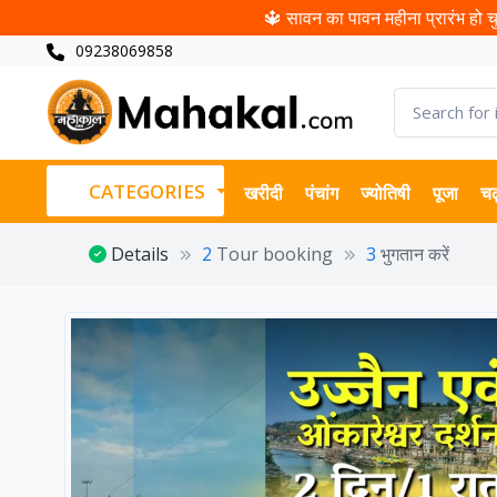
🔱 सावन का पावन महीना प्रारंभ हो चुक
09238069858
CATEGORIES
खरीदी
पंचांग
ज्योतिषी
पूजा
चढ
Details
2
Tour booking
3
भुगतान करें