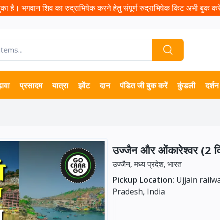
ा है। भगवान शिव का रुद्राभिषेक करने हेतु संपूर्ण रुद्राभिषेक किट अभी बुक करें 
़ावा
प्रसादम
यात्रा
इवेंट
दान
पंडित जी बुक करें
कुंडली
दर्शन
उज्जैन और ओंकारेश्वर (2 
उज्जैन, मध्य प्रदेश, भारत
Pickup Location:
Ujjain railw
Pradesh, India