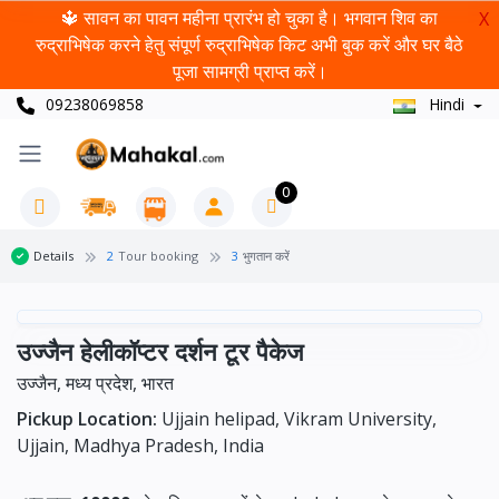
🔱 सावन का पावन महीना प्रारंभ हो चुका है। भगवान शिव का
X
रुद्राभिषेक करने हेतु संपूर्ण रुद्राभिषेक किट अभी बुक करें और घर बैठे
पूजा सामग्री प्राप्त करें।
09238069858
Hindi
0
Details
2
Tour booking
3
भुगतान करें
उज्जैन हेलीकॉप्टर दर्शन टूर पैकेज
उज्जैन, मध्य प्रदेश, भारत
Pickup Location:
Ujjain helipad, Vikram University,
Ujjain, Madhya Pradesh, India