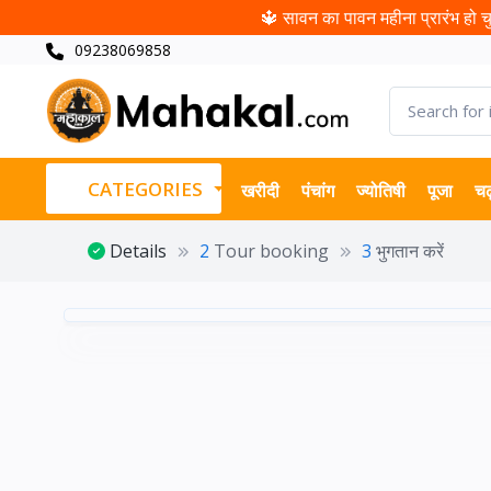
🔱 सावन का पावन महीना प्रारंभ हो चुक
09238069858
CATEGORIES
खरीदी
पंचांग
ज्योतिषी
पूजा
चढ
Details
2
Tour booking
3
भुगतान करें