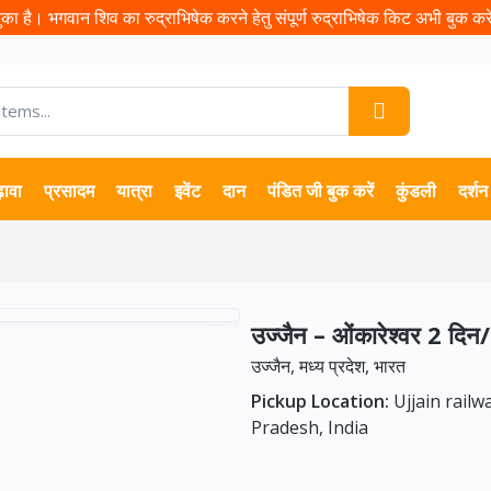
ा है। भगवान शिव का रुद्राभिषेक करने हेतु संपूर्ण रुद्राभिषेक किट अभी बुक करें 
़ावा
प्रसादम
यात्रा
इवेंट
दान
पंडित जी बुक करें
कुंडली
दर्शन
उज्जैन – ओंकारेश्वर 2 दिन/
उज्जैन, मध्य प्रदेश, भारत
Pickup Location:
Ujjain railw
Pradesh, India