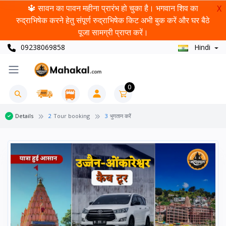
🔱 सावन का पावन महीना प्रारंभ हो चुका है। भगवान शिव का
X
रुद्राभिषेक करने हेतु संपूर्ण रुद्राभिषेक किट अभी बुक करें और घर बैठे
पूजा सामग्री प्राप्त करें।
09238069858
Hindi
0
Details
2
Tour booking
3
भुगतान करें