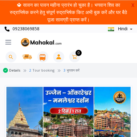
🔱 सावन का पावन महीना प्रारंभ हो चुका है। भगवान शिव का
X
रुद्राभिषेक करने हेतु संपूर्ण रुद्राभिषेक किट अभी बुक करें और घर बैठे
पूजा सामग्री प्राप्त करें।
09238069858
Hindi
0
Details
2
Tour booking
3
भुगतान करें