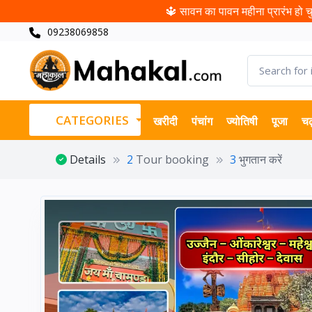
🔱 सावन का पावन महीना प्रारंभ हो चुक
09238069858
CATEGORIES
खरीदी
पंचांग
ज्योतिषी
पूजा
चढ
Details
2
Tour booking
3
भुगतान करें