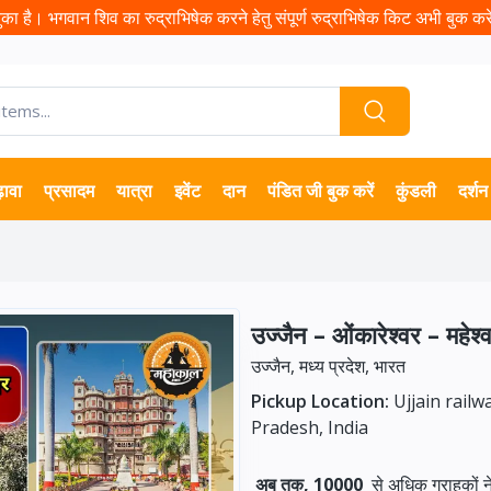
ा है। भगवान शिव का रुद्राभिषेक करने हेतु संपूर्ण रुद्राभिषेक किट अभी बुक करें 
़ावा
प्रसादम
यात्रा
इवेंट
दान
पंडित जी बुक करें
कुंडली
दर्शन
उज्जैन – ओंकारेश्वर – महेश्
उज्जैन, मध्य प्रदेश, भारत
Pickup Location:
Ujjain railw
Pradesh, India
अब तक, 10000
से अधिक ग्राहकों 