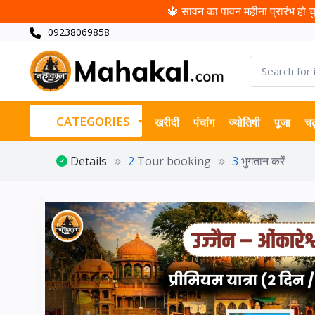
🔱 सावन का पावन महीना प्रारंभ हो चुक
09238069858
CATEGORIES
खरीदी
पंचांग
ज्योतिषी
पूजा
चढ
Details
2
Tour booking
3
भुगतान करें