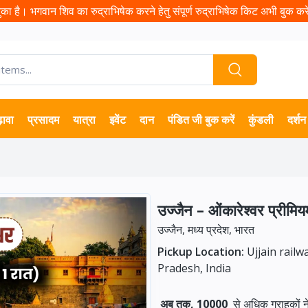
ा है। भगवान शिव का रुद्राभिषेक करने हेतु संपूर्ण रुद्राभिषेक किट अभी बुक करें 
़ावा
प्रसादम
यात्रा
इवेंट
दान
पंडित जी बुक करें
कुंडली
दर्शन
उज्जैन – ओंकारेश्वर प्रीमिय
उज्जैन, मध्य प्रदेश, भारत
Pickup Location:
Ujjain railw
Pradesh, India
अब तक, 10000
से अधिक ग्राहकों 