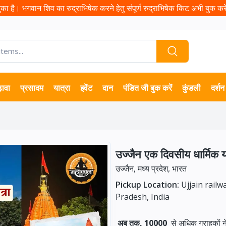
ा है। भगवान शिव का रुद्राभिषेक करने हेतु संपूर्ण रुद्राभिषेक किट अभी बुक करें 
़ावा
प्रसादम
यात्रा
इवेंट
दान
पंडित जी बुक करें
कुंडली
दर्शन
उज्जैन एक दिवसीय धार्मिक य
उज्जैन, मध्य प्रदेश, भारत
Pickup Location:
Ujjain railw
Pradesh, India
अब तक, 10000
से अधिक ग्राहकों 