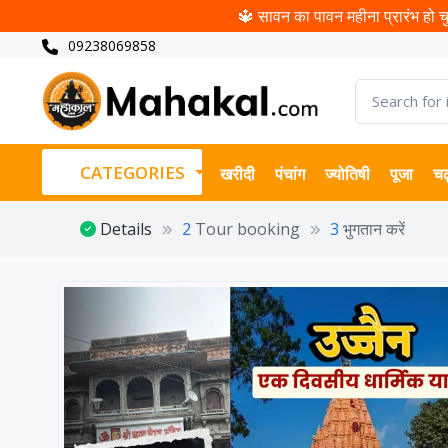
🔱 सावन का पावन महीना प्रारंभ हो चुक
09238069858
CATEGORIES
खरीदी
पंचांग
ज्योतिषी
पूजा
चढ
Details
2
Tour booking
3
भुगतान करें