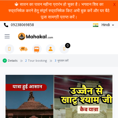
🔱 सावन का पावन महीना प्रारंभ हो चुका है। भगवान शिव का
X
रुद्राभिषेक करने हेतु संपूर्ण रुद्राभिषेक किट अभी बुक करें और घर बैठे
पूजा सामग्री प्राप्त करें।
09238069858
Hindi
0
Details
2
Tour booking
3
भुगतान करें