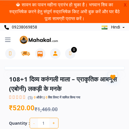
🔱 सावन का पावन महीना प्रारंभ हो चुका है। भगवान शिव का
X
रुद्राभिषेक करने हेतु संपूर्ण रुद्राभिषेक किट अभी बुक करें और घर बैठे
पूजा सामग्री प्राप्त करें।
09238069858
Hindi
0
108+1 दिव्य करुंगली माला – प्राकृतिक आबनूस
(एबोनी) लकड़ी के मनके
(5)
0
ऑर्डर
0
विश लिस्ट में शामिल किया गया
₹520.00
₹1,469.00
-
+
Quantity :