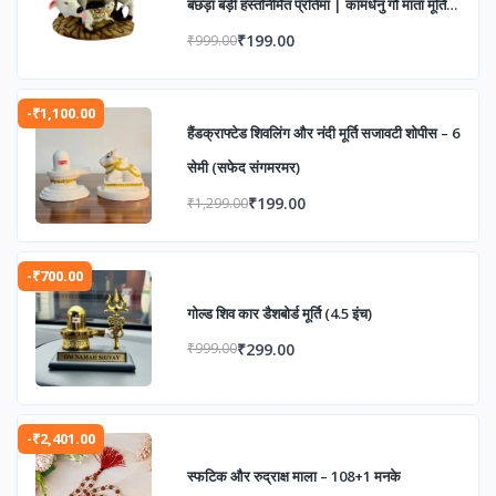
बछड़ा बड़ी हस्तनिर्मित प्रतिमा | कामधेनु गौ माता मूर्ति
होम डेकोर | गुड लक गिफ्ट शोपीस (6 इंच, बहुरंगी)
₹199.00
₹999.00
-₹1,100.00
हैंडक्राफ्टेड शिवलिंग और नंदी मूर्ति सजावटी शोपीस – 6
सेमी (सफेद संगमरमर)
₹199.00
₹1,299.00
-₹700.00
गोल्ड शिव कार डैशबोर्ड मूर्ति (4.5 इंच)
₹299.00
₹999.00
-₹2,401.00
स्फटिक और रुद्राक्ष माला – 108+1 मनके