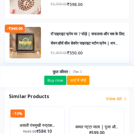
₹598.00
₹2,999.00
-₹949.00
रॉ पाइराइट फ्रेम पर 7 घोड़े | सफलता और यश के लिए
सेवन हॉर्स वॉल डेकोर पाइराइट स्टोन फ्रेम | धन
आकर्षण हेतु वास्तु आइटम | वॉल डेकोर | उपहार हेतु
₹550.00
₹1,499.00
आदर्श | 7.5x7.5 इंच | 1 पीस
कुल कीमत
:
(
)
Tax :
Buy now
कार्ट में जोड़ें
Similar Products
View All
-10%
असली पंचमुखी रुद्राक्ष...
कमल गट्टा माला | पूजा औ...
₹584.10
₹649.00
₹599.00