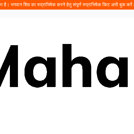
 है। भगवान शिव का रुद्राभिषेक करने हेतु संपूर्ण रुद्राभिषेक किट अभी बुक करें औ
ढ़ावा
प्रसादम
यात्रा
इवेंट
दान
पंडित जी बुक करें
कुंडली
दर्श