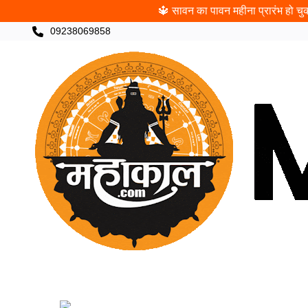
🔱 सावन का पावन महीना प्रारंभ हो चुका
09238069858
CATEGORIES
खरीदी
पंचांग
ज्योतिषी
पूजा
च