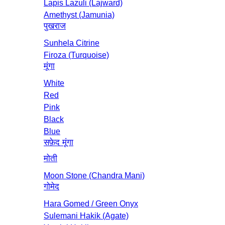
Lapis Lazuli (Lajward)
Amethyst (Jamunia)
पुखराज
Sunhela Citrine
Firoza (Turquoise)
मूंगा
White
Red
Pink
Black
Blue
सफ़ेद मूंगा
मोती
Moon Stone (Chandra Mani)
गोमेद
Hara Gomed / Green Onyx
Sulemani Hakik (Agate)