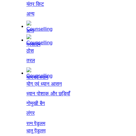
यंत्र किट
अन्य
अन्य
प्रसादम
ठोस
तरल
योग एवं ध्यान
योग एवं ध्यान आसन
ध्यान पोशाक और छड़ियाँ
गोमुखी बैग
लंगर
रत्न पेंडुलम
धातु पेंडुलम