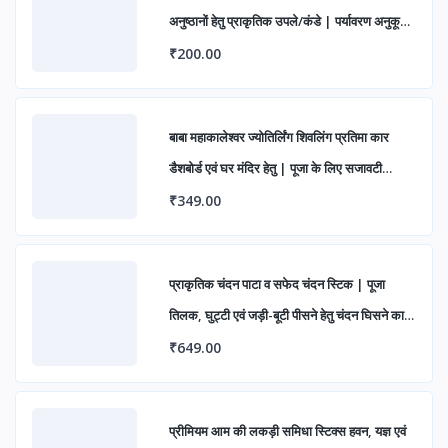
अनुष्ठानों हेतु प्राकृतिक उपले/कंडे | पर्यावरण अनुकूल
एवं पारंपरिक उपयोग के लिए उत्तम
₹200.00
बाबा महाकालेश्वर ज्योतिर्लिंग शिवलिंग प्रतिमा कार
डैशबोर्ड एवं घर मंदिर हेतु | पूजा के लिए सजावटी
महाकाल मूर्ति (पैक ऑफ 1)
₹349.00
प्राकृतिक चंदन पाटा व सफेद चंदन स्टिक | पूजा
तिलक, घुट्टी एवं जड़ी-बूटी पीसने हेतु चंदन घिसने का
पत्थर
₹649.00
प्रीमियम आम की लकड़ी समिधा स्टिक्स हवन, यज्ञ एवं