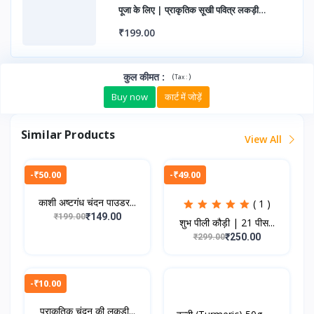
पूजा के लिए | प्राकृतिक सूखी पवित्र लकड़ी
सकारात्मक ऊर्जा हेतु
₹199.00
कुल कीमत
:
(
)
Tax :
Buy now
कार्ट में जोड़ें
Similar Products
View All
-₹50.00
-₹49.00
काशी अष्टगंध चंदन पाउडर...
( 1 )
₹149.00
₹199.00
शुभ पीली कौड़ी | 21 पीस...
₹250.00
₹299.00
-₹10.00
प्राकृतिक चंदन की लकड़ी...