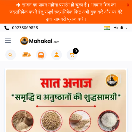
🔱 सावन का पावन महीना प्रारंभ हो चुका है। भगवान शिव का
X
रुद्राभिषेक करने हेतु संपूर्ण रुद्राभिषेक किट अभी बुक करें और घर बैठे
पूजा सामग्री प्राप्त करें।
09238069858
Hindi
0