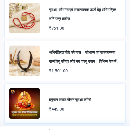
सुरक्षा, सौभाग्य एवं सकारात्मक ऊर्जा हेतु अभिमंत्रित
शनि यंत्र ताबीज
₹751.00
अभिमंत्रित घोड़े की नाल | सौभाग्य एवं सकारात्मक
ऊर्जा हेतु पवित्र लोहे का वास्तु उपाय | विभिन्न पैक में
उपलब्ध
₹1,501.00
हनुमान संकट मोचन सुरक्षा कॉम्बो
₹449.00