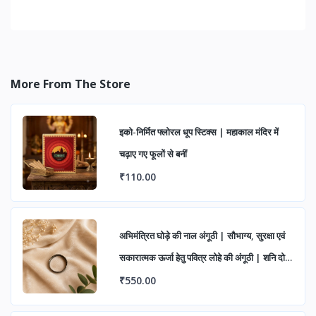
More From The Store
इको-निर्मित फ्लोरल धूप स्टिक्स | महाकाल मंदिर में
चढ़ाए गए फूलों से बनीं
₹110.00
अभिमंत्रित घोड़े की नाल अंगूठी | सौभाग्य, सुरक्षा एवं
सकारात्मक ऊर्जा हेतु पवित्र लोहे की अंगूठी | शनि दोष
निवारण एवं शुभ लाभ के लिए आध्यात्मिक रिंग
₹550.00