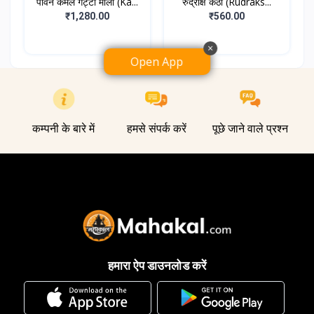
पावन कमल गट्टा माला (Ka...
रुद्राक्ष कंठा (Rudraks...
₹1,280.00
₹560.00
×
Open App
कम्पनी के बारे में
हमसे संपर्क करें
पूछे जाने वाले प्रश्न
हमारा ऐप डाउनलोड करें