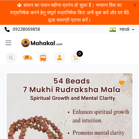
🔱 सावन का पावन महीना प्रारंभ हो चुका है। भगवान शिव का
X
रुद्राभिषेक करने हेतु संपूर्ण रुद्राभिषेक किट अभी बुक करें और घर बैठे
पूजा सामग्री प्राप्त करें।
09238069858
Hindi
0