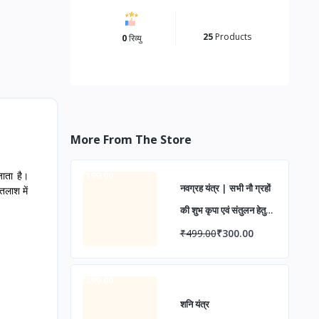
25
Products
0
रिव्यु
More From The Store
जाता है।
-₹199.00
नवग्रह यंत्र | सभी नौ ग्रहों
तलाश में
की शुभ कृपा एवं संतुलन हेतु
पवित्र वैदिक यंत्र | ग्रह दोष
₹499.00
₹300.00
निवारण, सुख-समृद्धि एवं
आध्यात्मिक उन्नति के लिए
-₹299.00
शनि यंत्र