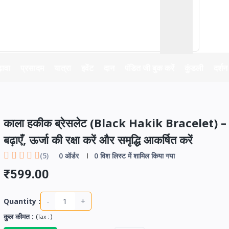
़ावा
प्रसादम
यात्रा
इवेंट
दान
पंडित जी बुक करें
कुंडली
दर्शन
काला हकीक ब्रेसलेट (Black Hakik Bracelet) – 
बढ़ाएँ, ऊर्जा की रक्षा करें और समृद्धि आकर्षित करें
(5)
0
ऑर्डर
0
विश लिस्ट में शामिल किया गया
₹599.00
-
+
Quantity :
कुल कीमत
:
(
)
Tax :