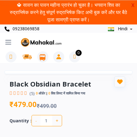
🔱 सावन का पावन महीना प्रारंभ हो चुका है। भगवान शिव का
X
रुद्राभिषेक करने हेतु संपूर्ण रुद्राभिषेक किट अभी बुक करें और घर बैठे
पूजा सामग्री प्राप्त करें।
09238069858
Hindi
0
Black Obsidian Bracelet
(5)
0
ऑर्डर
0
विश लिस्ट में शामिल किया गया
₹479.00
₹499.00
-
+
Quantity :