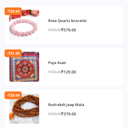
-₹20.00
Rose Quartz bracelet
₹579.00
₹599.00
-₹21.00
Puja Asan
₹129.00
₹150.00
-₹20.00
Rudraksh Jaap Mala
₹379.00
₹399.00